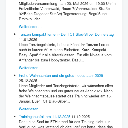
Breitensport
Mitgliederversammlung - am 20. Mai 2026 um 19:00 Uhrim
Freizeitheim Vahrenwald, Raum 7(Vahrenwalder Straße
Turniersport
92/Ecke Dragoner Straße) Tagesordnung: Begrüßung
Protokoll der...
Trainingszeiten
Weiterlesen...
Trainingsplan
Tanzen kompakt lernen - Der TCT Blau-Silber Donnerstag
11.01.2026
Tanzpartner gesucht?
Liebe Tanzbegeisterte, bei uns könnt ihr Tanzen Lernen
auch in kurzen 60 Minuten Einheiten. Kurz. Kompakt.
Tanzpartnerbörse
Easy. Spaß für alle Altersklassen. Für alle Niveaus vom
Club-Infos & Mitgliedsbeiträge
Anfänger bis zum Hobbytänzer. Dazu...
Weiterlesen...
Blog
Frohe Weihnachten und ein gutes neues Jahr 2026
Fotos
25.12.2025
Liebe Mitglieder und Tanzbegeisterte, wir wünschen allen
Downloads
frohe Weihnachten und ein gutes neues Jahr 2026. Nach
der Weihnachtspause startet das Training wieder am 15.
Der Weg zu uns
Januar. Euer TCT Blau-Silber...
Dies und das
Weiterlesen...
Trainingsausfall am 11.12.2025
11.12.2025
:innen und m/w/d
Der kleine Saal im FZH stand für das Training nicht zur
Verfügung, was letztendlich dazu geführt hatte, dass das
Impressum