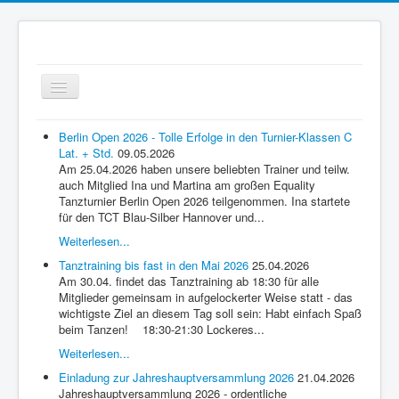
Startseite TCT
Berlin Open 2026 - Tolle Erfolge in den Turnier-Klassen C
Lat. + Std.
09.05.2026
Aktuelles
Am 25.04.2026 haben unsere beliebten Trainer und teilw.
auch Mitglied Ina und Martina am großen Equality
TCT Blau-Silber
Tanzturnier Berlin Open 2026 teilgenommen. Ina startete
für den TCT Blau-Silber Hannover und...
Wir über uns
Weiterlesen...
Tanz-Anfänger / Einsteiger
Tanztraining bis fast in den Mai 2026
25.04.2026
Am 30.04. findet das Tanztraining ab 18:30 für alle
One Dance Specials
Mitglieder gemeinsam in aufgelockerter Weise statt - das
Happy Dancing Gruppe
wichtigste Ziel an diesem Tag soll sein: Habt einfach Spaß
beim Tanzen! 18:30-21:30 Lockeres...
Tango Argentino
Weiterlesen...
Tanzkreise
Einladung zur Jahreshauptversammlung 2026
21.04.2026
Jahreshauptversammlung 2026 - ordentliche