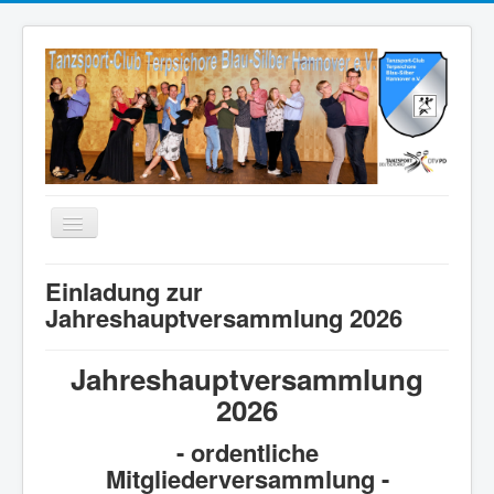
Startseite TCT
Einladung zur
Jahreshauptversammlung 2026
Aktuelles
TCT Blau-Silber
Jahreshauptversammlung
Wir über uns
2026
Tanz-Anfänger / Einsteiger
- ordentliche
One Dance Specials
Mitgliederversammlung -