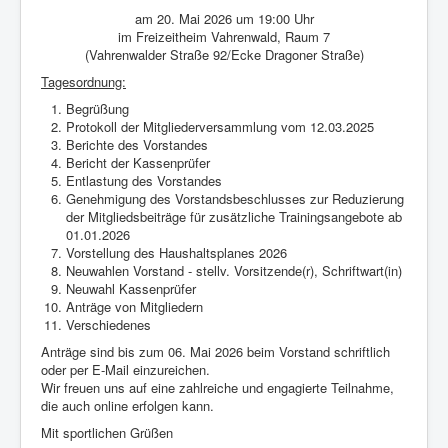
Happy Dancing Gruppe
am 20. Mai 2026 um 19:00 Uhr
im Freizeitheim Vahrenwald, Raum 7
Tango Argentino
(Vahrenwalder Straße 92/Ecke Dragoner Straße)
Tanzkreise
Tagesordnung:
Begrüßung
Breitensport
Protokoll der Mitgliederversammlung vom 12.03.2025
Turniersport
Berichte des Vorstandes
Bericht der Kassenprüfer
Trainingszeiten
Entlastung des Vorstandes
Genehmigung des Vorstandsbeschlusses zur Reduzierung
Trainingsplan
der Mitgliedsbeiträge für zusätzliche Trainingsangebote ab
01.01.2026
Tanzpartner gesucht?
Vorstellung des Haushaltsplanes 2026
Neuwahlen Vorstand - stellv. Vorsitzende(r), Schriftwart(in)
Tanzpartnerbörse
Neuwahl Kassenprüfer
Anträge von Mitgliedern
Club-Infos & Mitgliedsbeiträge
Verschiedenes
Blog
Anträge sind bis zum 06. Mai 2026 beim Vorstand schriftlich
oder per E-Mail einzureichen.
Fotos
Wir freuen uns auf eine zahlreiche und engagierte Teilnahme,
die auch online erfolgen kann.
Downloads
Mit sportlichen Grüßen