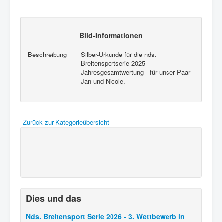
Der Weg zu uns
Dies und das
:innen und m/w/d
Bild-Informationen
Impressum
Beschreibung
Silber-Urkunde für die nds.
Breitensportserie 2025 -
Datenschutz
Jahresgesamtwertung - für unser Paar
Jan und Nicole.
Kontakt
Zurück zur Kategorieübersicht
Dies und das
Nds. Breitensport Serie 2026 - 3. Wettbewerb in