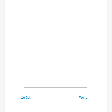
Happy Dancing Gruppe
Tango Argentino
Tanzkreise
Breitensport
Turniersport
Trainingszeiten
Trainingsplan
Tanzpartner gesucht?
Tanzpartnerbörse
Club-Infos & Mitgliedsbeiträge
Blog
Fotos
Zurück
Weiter
Downloads