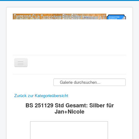
Startseite TCT
Aktuelles
Zurück zur Kategorieübersicht
TCT Blau-Silber
BS 251129 Std Gesamt: Silber für
Wir über uns
Jan+Nicole
Tanz-Anfänger / Einsteiger
One Dance Specials